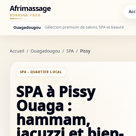
Afrimassage
Acc
BURKINA FASO
Ouagadougou
Sélection premium de salons, SPA et beauté
Accueil
/
Ouagadougou
/
SPA
/
Pissy
SPA - QUARTIER LOCAL
SPA à Pissy
Ouaga :
hammam,
jacuzzi et bien-