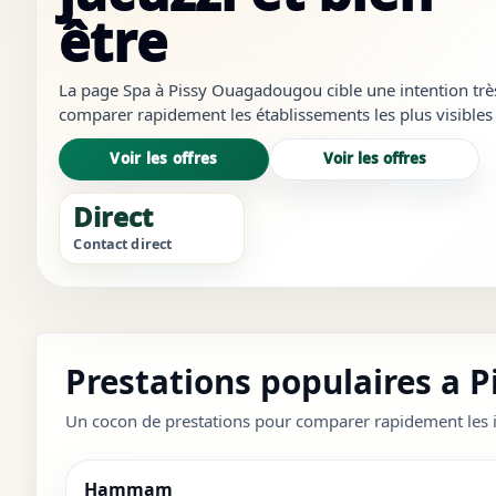
être
La page Spa à Pissy Ouagadougou cible une intention très l
comparer rapidement les établissements les plus visibles d
crédibles et à ouvrir les bons liens sans revenir à des résu
Voir les offres
Voir les offres
Direct
Contact direct
Prestations populaires a P
Un cocon de prestations pour comparer rapidement les i
Hammam