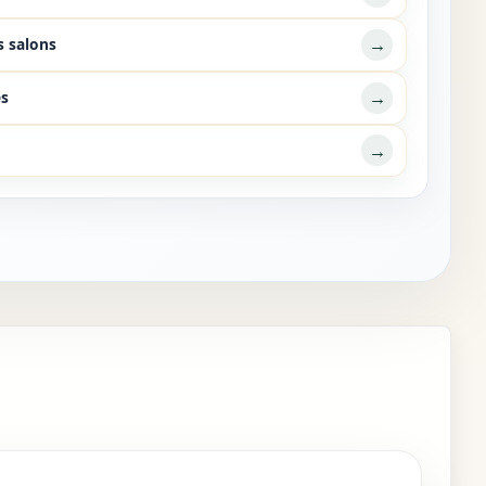
→
s salons
→
es
→