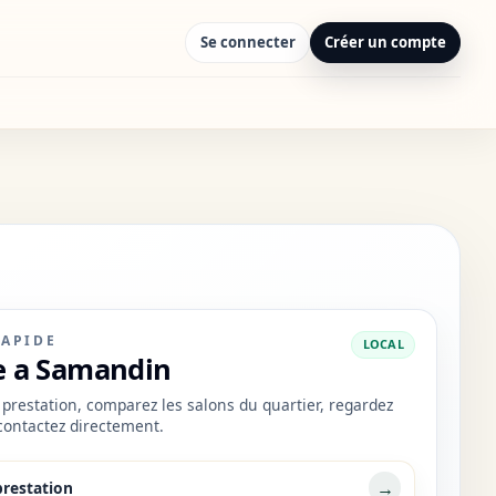
Se connecter
Créer un compte
RAPIDE
LOCAL
 a Samandin
prestation, comparez les salons du quartier, regardez
 contactez directement.
→
prestation