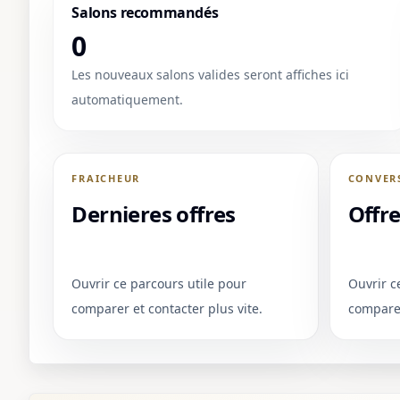
Salons recommandés
1 / 1
0
＋
⛶
↓
✕
Les nouveaux salons valides seront affiches ici
automatiquement.
FRAICHEUR
CONVER
Dernieres offres
Offr
Ouvrir ce parcours utile pour
Ouvrir c
comparer et contacter plus vite.
comparer