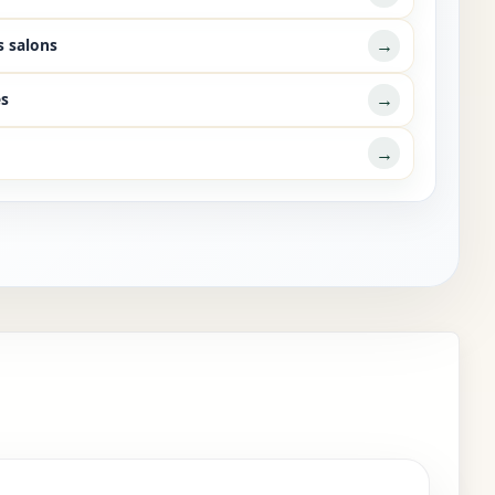
→
s salons
→
es
→