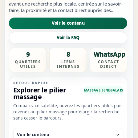
avant une recherche plus locale, centrée sur le savoir-
faire, la proximité et la contact direct auprès des
établissements.À Ouagadougou, le visiteur cherche
souvent un repère fiable avant tout : quartier clair,
Voir le contenu
présentation simple et mode de contact direct.
Voir la FAQ
9
8
WhatsApp
QUARTIERS
LIENS
CONTACT
UTILES
INTERNES
DIRECT
RETOUR RAPIDE
Explorer le pilier
MASSAGE SENEGALAIS
massage
Comparez ce satellite, ouvrez les quartiers utiles puis
revenez au pilier massage pour élargir la recherche
sans casser le parcours.
Voir le contenu
->