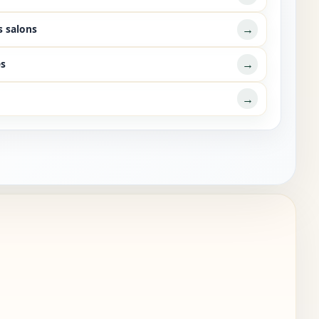
→
s salons
→
es
→